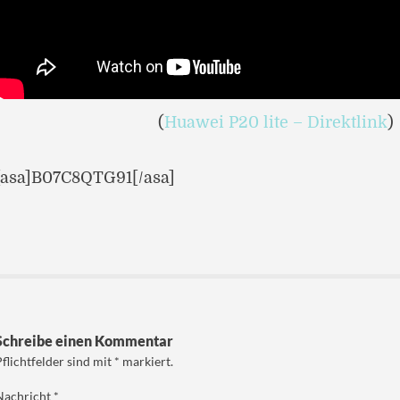
(
Huawei P20 lite – Direktlink
)
[asa]B07C8QTG91[/asa]
Schreibe einen Kommentar
Pflichtfelder sind mit
*
markiert.
Nachricht
*