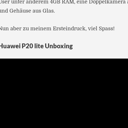
User unter anderem 4GB RAM, eine Doppelkamera a
und Gehäuse aus Glas.
Nun aber zu meinem Ersteindruck, viel Spass!
Huawei P20 lite Unboxing