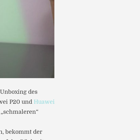
 Unboxing des
awei P20 und
Huawei
en „schmaleren“
n, bekommt der