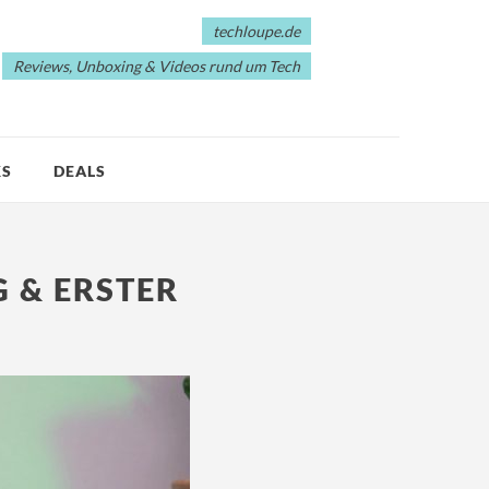
techloupe.de
Reviews, Unboxing & Videos rund um Tech
KS
DEALS
G & ERSTER