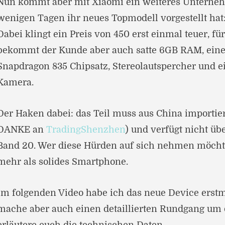
Nun kommt aber mit Xiaomi ein weiteres Unternehm
wenigen Tagen ihr neues Topmodell vorgestellt hat
Dabei klingt ein Preis von 450 erst einmal teuer, f
bekommt der Kunde aber auch satte 6GB RAM, ein
Snapdragon 835 Chipsatz, Stereolautspercher und e
Kamera.
Der Haken dabei: das Teil muss aus China importie
DANKE an
TradingShenzhen
) und verfügt nicht üb
Band 20. Wer diese Hürden auf sich nehmen möcht
mehr als solides Smartphone.
Im folgenden Video habe ich das neue Device erstm
mache aber auch einen detaillierten Rundgang um 