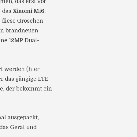
en, das erst vor
: das
Xiaomi Mi6
.
ür diese Groschen
en brandneuen
ine 12MP Dual-
rt werden (hier
er das gängige LTE-
e, der bekommt ein
al ausgepackt,
das Gerät und