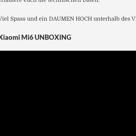
erläutere euch die technischen Daten.
Viel Spass und ein DAUMEN HOCH unterhalb des Vi
Xiaomi Mi6 UNBOXING