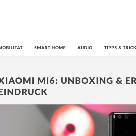
MOBILITÄT
SMART HOME
AUDIO
TIPPS & TRIC
XIAOMI MI6: UNBOXING & E
EINDRUCK