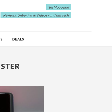
techloupe.de
Reviews, Unboxing & Videos rund um Tech
KS
DEALS
RSTER