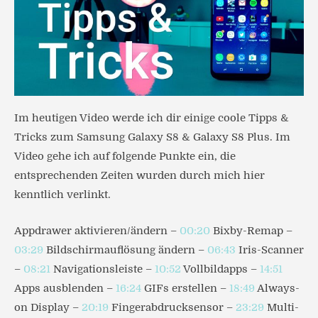
Im heutigen Video werde ich dir einige coole Tipps &
Tricks zum Samsung Galaxy S8 & Galaxy S8 Plus. Im
Video gehe ich auf folgende Punkte ein, die
entsprechenden Zeiten wurden durch mich hier
kenntlich verlinkt.
Appdrawer aktivieren/ändern –
00:20
Bixby-Remap –
03:29
Bildschirmauflösung ändern –
06:43
Iris-Scanner
–
08:21
Navigationsleiste –
10:52
Vollbildapps –
14:51
Apps ausblenden –
16:24
GIFs erstellen –
18:49
Always-
on Display –
20:19
Fingerabdrucksensor –
23:29
Multi-