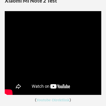
Xiaomi Mi Note 2 Test
(
Youtube-Direktlink
)