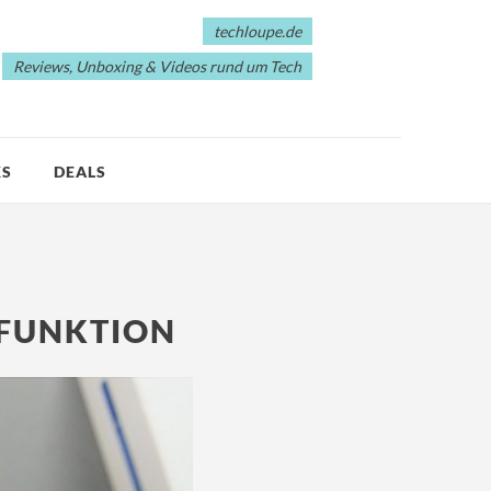
techloupe.de
Reviews, Unboxing & Videos rund um Tech
KS
DEALS
XFUNKTION