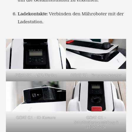
um die Gesamtsituation zu erkennen.
Ladekontakte
: Verbinden den Mähroboter mit der
Ladestation.
GOAT G1 – LCD Display
GOAT G1 – Panoramakamera
GOAT G1 – KI-Kamera
GOAT G1 –
Schnitthöhenverstellung &
STOP-Taste