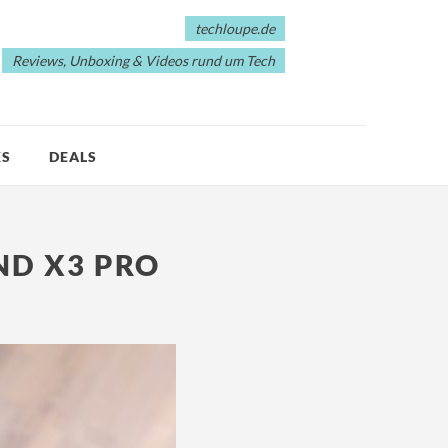
techloupe.de
Reviews, Unboxing & Videos rund um Tech
KS
DEALS
ND X3 PRO