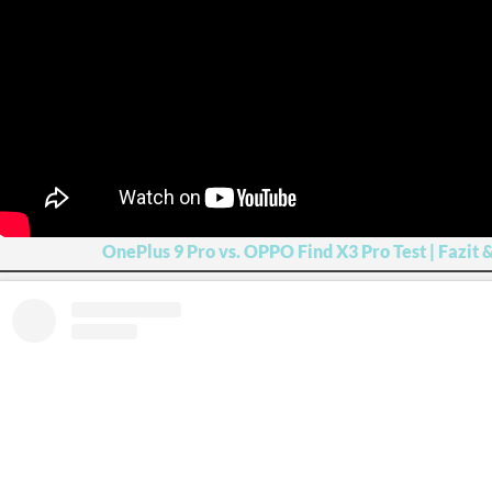
OnePlus 9 Pro vs. OPPO Find X3 Pro Test | Fazit 