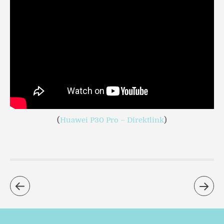
(
Huawei P30 Pro – Direktlink
)