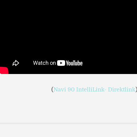
(
Navi 90 IntelliLink- Direktlink