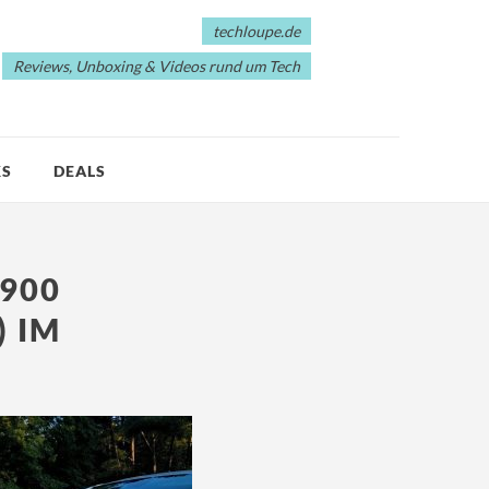
techloupe.de
Reviews, Unboxing & Videos rund um Tech
KS
DEALS
 900
) IM