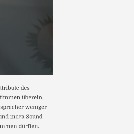
ttribute des
stimmen überein,
utsprecher weniger
n und mega Sound
kommen dürften.