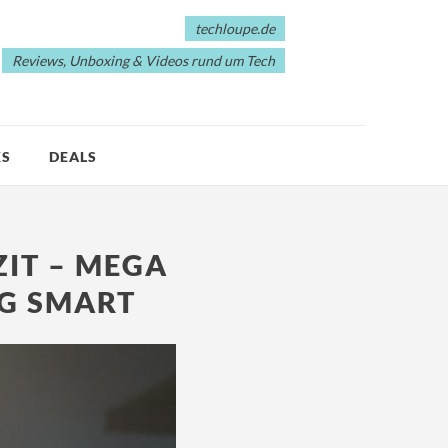
techloupe.de
Reviews, Unboxing & Videos rund um Tech
KS
DEALS
ZIT – MEGA
IG SMART