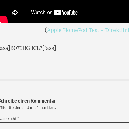
(
Apple HomePod Test – Direktlin
[asa]B079BG3CL7[/asa]
Schreibe einen Kommentar
Pflichtfelder sind mit
*
markiert.
Nachricht
*