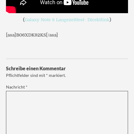
(
Galaxy Note 8 Langezeittest- Direktlink
)
[asa]B06XDK92KS[/asa]
Schreibe einen Kommentar
Pflichtfelder sind mit
*
markiert.
Nachricht
*