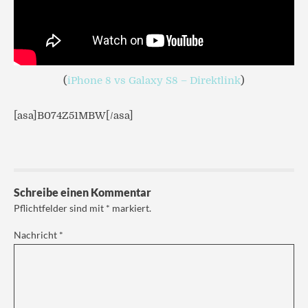
(
iPhone 8 vs Galaxy S8 – Direktlink
)
[asa]B074Z51MBW[/asa]
Schreibe einen Kommentar
Pflichtfelder sind mit
*
markiert.
Nachricht
*