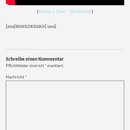
(
Nokia 8 Test – Direktlink
)
[asa]B06XDK92KS[/asa]
Schreibe einen Kommentar
Pflichtfelder sind mit
*
markiert.
Nachricht
*