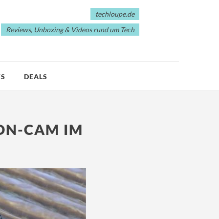
techloupe.de
Reviews, Unboxing & Videos rund um Tech
KS
DEALS
ON-CAM IM