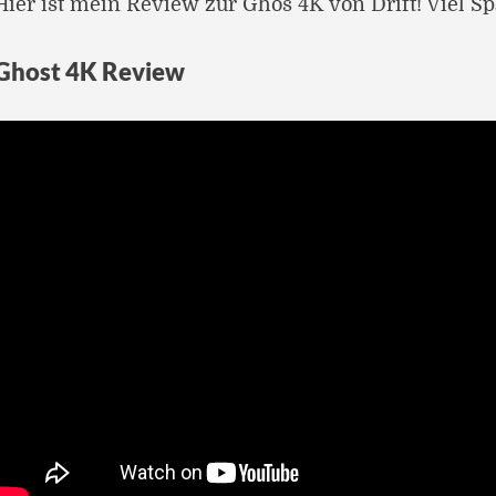
Hier ist mein Review zur Ghos 4K von Drift! Viel S
Ghost 4K Review