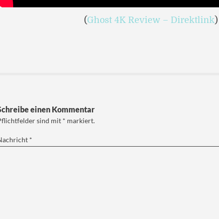
(
Ghost 4K Review – Direktlink
)
Schreibe einen Kommentar
Pflichtfelder sind mit
*
markiert.
Nachricht
*