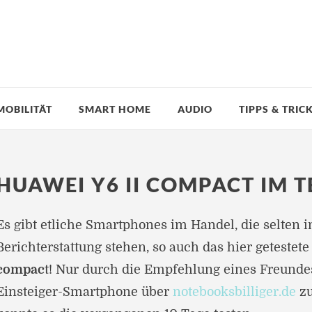
MOBILITÄT
SMART HOME
AUDIO
TIPPS & TRIC
HUAWEI Y6 II COMPACT IM T
Es gibt etliche Smartphones im Handel, die selten 
Berichterstattung stehen, so auch das hier getestet
compac
t! Nur durch die Empfehlung eines Freundes
Einsteiger-Smartphone über
notebooksbilliger.de
z