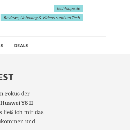
techloupe.de
Reviews, Unboxing & Videos rund um Tech
KS
DEALS
EST
im Fokus der
e
Huawei Y6 II
 ließ ich mir das
ukommen und