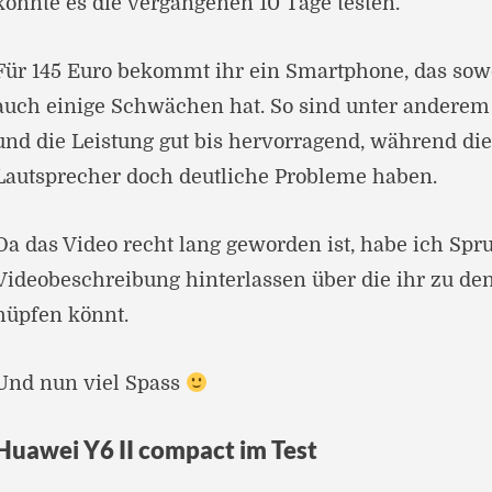
konnte es die vergangenen 10 Tage testen.
Für 145 Euro bekommt ihr ein Smartphone, das sowo
auch einige Schwächen hat. So sind unter anderem 
und die Leistung gut bis hervorragend, während di
Lautsprecher doch deutliche Probleme haben.
Da das Video recht lang geworden ist, habe ich Sp
Videobeschreibung hinterlassen über die ihr zu den
hüpfen könnt.
Und nun viel Spass
Huawei Y6 II compact im Test