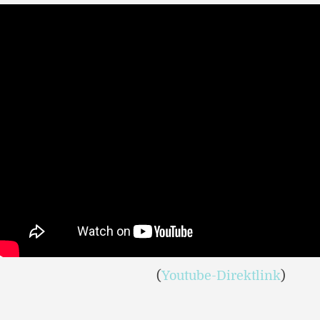
(
Youtube-Direktlink
)