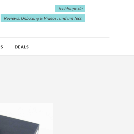
techloupe.de
Reviews, Unboxing & Videos rund um Tech
KS
DEALS