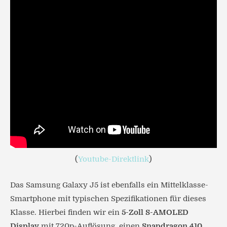
(
Youtube-Direktlink
)
Das Samsung Galaxy J5 ist ebenfalls ein Mittelklasse-
Smartphone mit typischen Spezifikationen für dieses
Klasse. Hierbei finden wir ein
5-Zoll S-AMOLED
Display
mit 720p-Auflösung, einen
Snapdragon 410