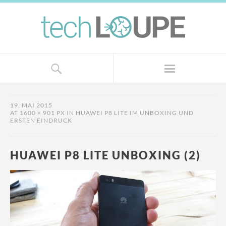
19. MAI 2015
AT
1600 × 901 PX
IN
HUAWEI P8 LITE IM UNBOXING UND
ERSTEN EINDRUCK
HUAWEI P8 LITE UNBOXING (2)