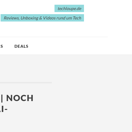
techloupe.de
Reviews, Unboxing & Videos rund um Tech
KS
DEALS
 | NOCH
I-