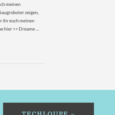
euch meinen
Saugroboter zeigen,
or ihr euch meinen
ne hier >> Dreame …
TECHLOUPE –