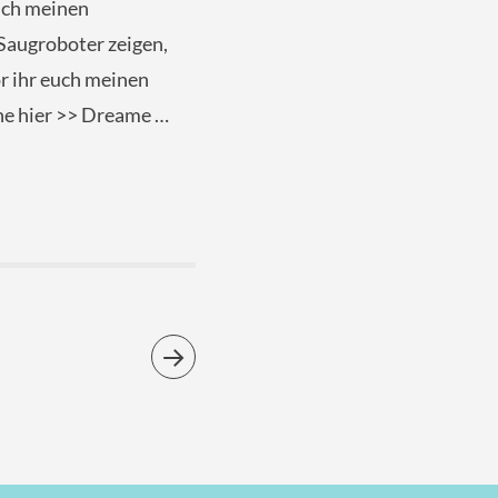
euch meinen
Saugroboter zeigen,
or ihr euch meinen
ne hier >> Dreame …