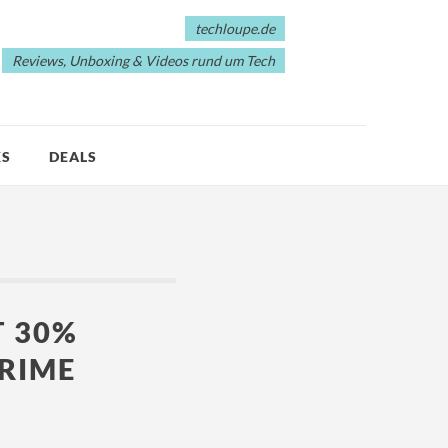
techloupe.de
Reviews, Unboxing & Videos rund um Tech
KS
DEALS
 30%
RIME