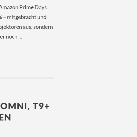
 Amazon Prime Days
0% – mitgebracht und
ojektoren aus, sondern
her noch …
OMNI, T9+
DEN