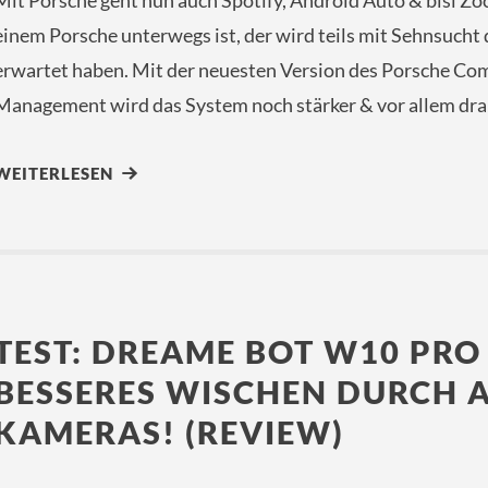
Mit Porsche geht nun auch Spotify, Android Auto & bisl Zo
einem Porsche unterwegs ist, der wird teils mit Sehnsucht
erwartet haben. Mit der neuesten Version des Porsche C
Management wird das System noch stärker & vor allem drah
WEITERLESEN
TEST: DREAME BOT W10 PRO
BESSERES WISCHEN DURCH A
KAMERAS! (REVIEW)