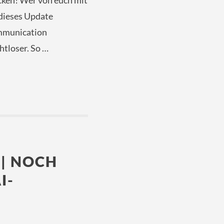
cken! Wer von euch mit
 dieses Update
ommunication
tloser. So …
 | NOCH
I-